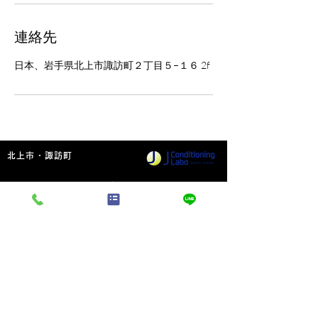
連絡先
日本、岩手県北上市諏訪町２丁目５−１６ 2f
北上市・諏訪町
整体×パーソナルトレーニングジム
TEL：090-5230-8722
〒024-0034
岩手県北上市諏訪町2丁目5-16 2F